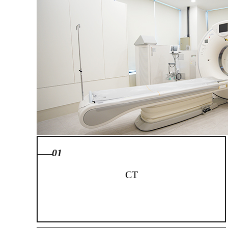
01
CT