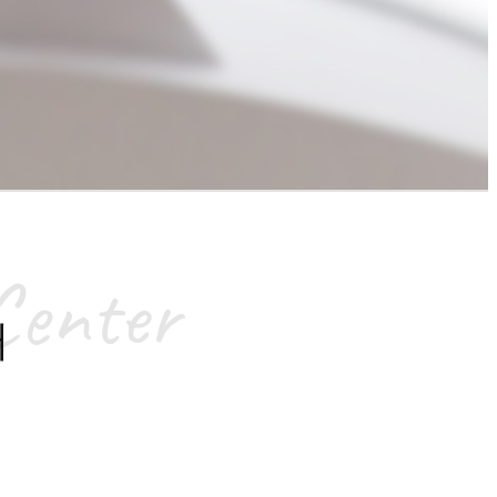
Center
터