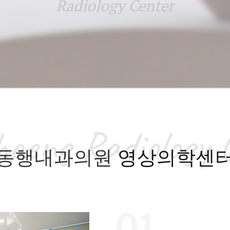
Radiology Center
aeng Radiology 
동행내과의원
영상의학센
01